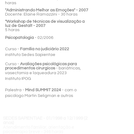
horas
"Administrando Melhor as Emoções" - 2007
Docente: Elaine Ramazzini - 30 horas
"Workshop de técnicas de visualização a
luz de Gestalt - 2007
5 horas
Psicopatologia
- 02/2006
Curso -
Família no judiciário 2022
instituto Sedes Sapientae
Curso -
Avaliações psicológicas para
procedimentos cirurgicos
- bariátricas,
vasectomia e laqueadura 2023
Instituto IPOG
Palestra -
Mind SUMMIT 2024
- com o
psicólogo Martin Seligman e outros
Pós Graduação
SEDES SAPIENTIAE - 01/1998 a 12/1999 (2
anos)
Atendimento familiar, orientação e
psicoterapia breve - 346 horas