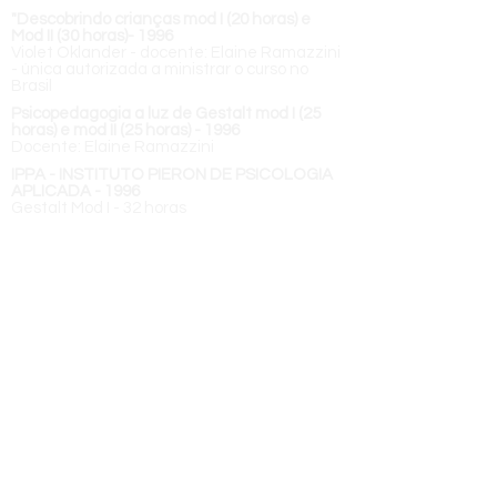
"Descobrindo crianças mod I (20 horas) e
Mod II (30 horas)- 1996
Violet Oklander - docente: Elaine Ramazzini
- única autorizada a ministrar o curso no
Brasil
Psicopedagogia a luz de Gestalt mod I (25
horas) e mod II (25 horas) - 1996
Docente: Elaine Ramazzini
IPPA - INSTITUTO PIERON DE PSICOLOGIA
APLICADA - 1996
Gestalt Mod I - 32 horas
Grafologia - 1993
JO VALENTIN (in memorian) - 160 horas
Pós graduação em psicopedagogia clínica e
institucional
- início março/
2019 - 580
horas
MEMBRO DO INSTITUTO DE PSICOPEDAGOGIA
DO SEDES SAPIENTIAE
- abril/ 2019
GRUPO DE ESTUDOS/ PSICOPEDAGOGIA
-
início 2017 até atualmente
ministrado por Elisa Pitombo - abordagem
teórica - psicanálise