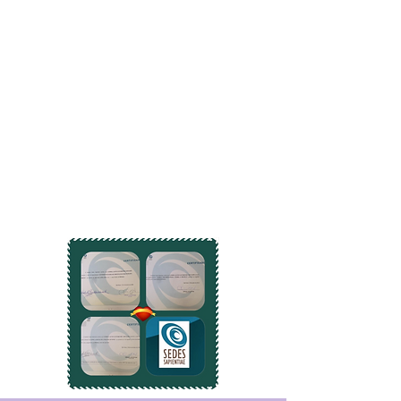
GRUPO DE ESTUDOS/ PSICOTERAPIA
- início
2014 a 2018
ministrado pela renomada Elaine Ramazzini
"in memorian" - abordagem teórica -
Existencialismo - Gestalt terapia
GRUPO DE ESTUDO/PSICOTERAPIA
- Inicio Fev
2023 a atual
ministrado pela Karina Okajima Fukumitsu -
psicologa pela Usp, suicidologista, Gestal-
terapeuta, psicoterapeuta, psicopedagoga e
autora de vários livros.