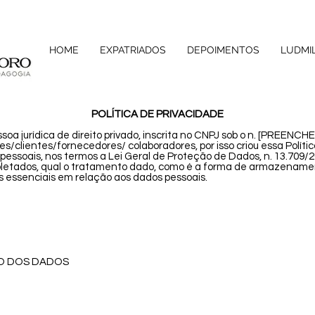
HOME
EXPATRIADOS
DEPOIMENTOS
LUDMI
POLÍTICA DE PRIVACIDADE
urídica de direito privado, inscrita no CNPJ sob o n. [PREENCHE
es/clientes/fornecedores/ colaboradores, por isso criou essa Polít
ssoais, nos termos a Lei Geral de Proteção de Dados, n. 13.709/201
coletados, qual o tratamento dado, como é a forma de armazename
s essenciais em relação aos dados pessoais.
ÃO DOS DADOS