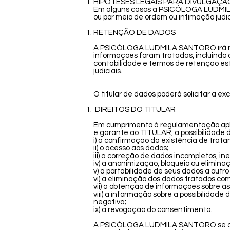
HIPÓTESES LEGAIS PARA DIVULGAÇ
Em alguns casos a PSICÓLOGA LUDMILA S
ou por meio de ordem ou intimação judic
RETENÇÃO DE DADOS
A PSICÓLOGA LUDMILA SANTORO irá rete
informações foram tratadas, incluindo 
contabilidade e termos de retenção est
judiciais.
O titular de dados poderá solicitar a e
DIREITOS DO TITULAR
Em cumprimento à regulamentação apli
e garante ao TITULAR, a possibilidade 
i) a confirmação da existência de trat
ii) o acesso aos dados;
iii) a correção de dados incompletos, in
iv) a anonimização, bloqueio ou elimin
v) a portabilidade de seus dados a outr
vi) a eliminação dos dados tratados co
vii) a obtenção de informações sobre a
viii) a informação sobre a possibilida
negativa;
ix) a revogação do consentimento.
A PSICÓLOGA LUDMILA SANTORO se coloca