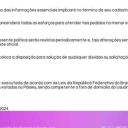
são das informações essenciais implicará no término de seu cada
derá todos os esforços para atender tais pedidos no menor es
ente política serão revistos periodicamente e, tais alterações se
te oficial.
 a disposição para solução de quaisquer dúvidas ou solicitações
 e executada de acordo com as Leis da República Federativa do Bras
stados ou Países, sendo competente o foro de domicílio do Usuário
2024.
Tel: 011-96791