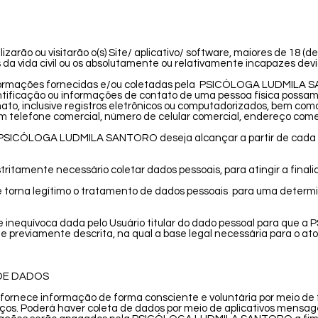
ilizarão ou visitarão o(s) Site/ aplicativo/ software, maiores de 18 
 da vida civil ou os absolutamente ou relativamente incapazes de
informações fornecidas e/ou coletadas pela PSICÓLOGA LUDMILA S
 identificação ou informações de contato de uma pessoa física possa
ato, inclusive registros eletrônicos ou computadorizados, bem co
m telefone comercial, número de celular comercial, endereço comer
ue a PSICÓLOGA LUDMILA SANTORO deseja alcançar a partir de cad
stritamente necessário coletar dados pessoais, para atingir a final
 torna legítimo o tratamento de dados pessoais para uma determin
e inequívoca dada pelo Usuário titular do dado pessoal para qu
e previamente descrita, na qual a base legal necessária para o a
DE DADOS
fornece informação de forma consciente e voluntária por meio de f
iços. Poderá haver coleta de dados por meio de aplicativos mensa