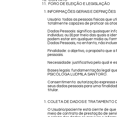
FORO DE ELEIÇÃO E LEGISLAÇÃO
INFORMAÇÕES GERAIS E DEFINIÇÕES
Usuário: todas as pessoas físicas que ut
totalmente capazes de praticar os atos
Dados Pessoais: significa quaisquer 
indivíduo; ou (II) por meio das quais a
podem estar em qualquer mídia ou form
Dados Pessoais, no entanto, não inclue
Finalidade: o objetivo, o propósito q
pessoais.
Necessidade: justificativa pelo qual é e
Bases legais: fundamentação legal que
PSICÓLOGA LUDMILA SANTORO.
Consentimento: autorização expressa 
seus dados pessoais para uma finalidad
titular.
COLETA DE DADOS E TRATAMENTO 
O Usuário/paciente está ciente de que 
meio de contrato de prestação de serv