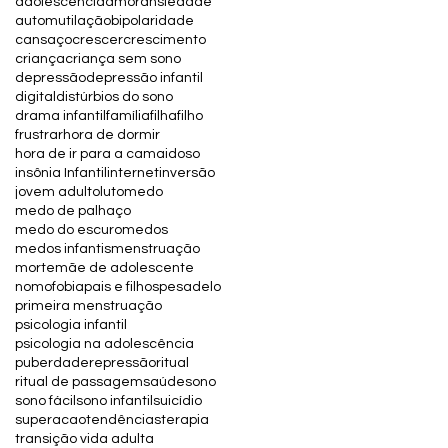
adolescência
amor
ansiedade
automutilação
bipolaridade
cansaço
crescer
crescimento
criança
criança sem sono
depressão
depressão infantil
digital
distúrbios do sono
drama infantil
família
filha
filho
frustrar
hora de dormir
hora de ir para a cama
idoso
insônia Infantil
internet
inversão
jovem adulto
luto
medo
medo de palhaço
medo do escuro
medos
medos infantis
menstruação
morte
mãe de adolescente
nomofobia
pais e filhos
pesadelo
primeira menstruação
psicologia infantil
psicologia na adolescência
puberdade
repressão
ritual
ritual de passagem
saúde
sono
sono fácil
sono infantil
suicídio
superacao
tendências
terapia
transição vida adulta