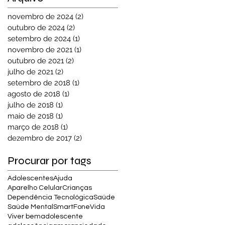
novembro de 2024
(2)
2 posts
outubro de 2024
(2)
2 posts
setembro de 2024
(1)
1 post
novembro de 2021
(1)
1 post
outubro de 2021
(2)
2 posts
julho de 2021
(2)
2 posts
setembro de 2018
(1)
1 post
agosto de 2018
(1)
1 post
julho de 2018
(1)
1 post
maio de 2018
(1)
1 post
março de 2018
(1)
1 post
dezembro de 2017
(2)
2 posts
Procurar por tags
Adolescentes
Ajuda
Aparelho Celular
Crianças
Dependência Tecnológica
Saúde
Saúde Mental
SmartFone
Vida
Viver bem
adolescente