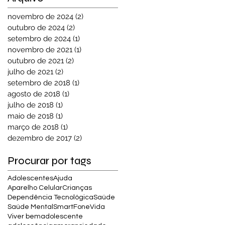
novembro de 2024
(2)
2 posts
outubro de 2024
(2)
2 posts
setembro de 2024
(1)
1 post
novembro de 2021
(1)
1 post
outubro de 2021
(2)
2 posts
julho de 2021
(2)
2 posts
setembro de 2018
(1)
1 post
agosto de 2018
(1)
1 post
julho de 2018
(1)
1 post
maio de 2018
(1)
1 post
março de 2018
(1)
1 post
dezembro de 2017
(2)
2 posts
Procurar por tags
Adolescentes
Ajuda
Aparelho Celular
Crianças
Dependência Tecnológica
Saúde
Saúde Mental
SmartFone
Vida
Viver bem
adolescente