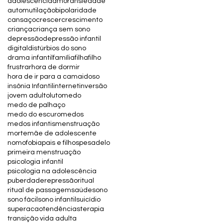
adolescência
amor
ansiedade
automutilação
bipolaridade
cansaço
crescer
crescimento
criança
criança sem sono
depressão
depressão infantil
digital
distúrbios do sono
drama infantil
família
filha
filho
frustrar
hora de dormir
hora de ir para a cama
idoso
insônia Infantil
internet
inversão
jovem adulto
luto
medo
medo de palhaço
medo do escuro
medos
medos infantis
menstruação
morte
mãe de adolescente
nomofobia
pais e filhos
pesadelo
primeira menstruação
psicologia infantil
psicologia na adolescência
puberdade
repressão
ritual
ritual de passagem
saúde
sono
sono fácil
sono infantil
suicídio
superacao
tendências
terapia
transição vida adulta