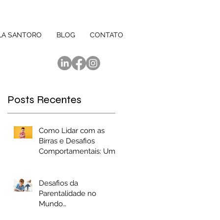
LA SANTORO
BLOG
CONTATO
Posts Recentes
Como Lidar com as
Birras e Desafios
Comportamentais: Uma
ão
Abordagem Baseada
em Evidências
Desafios da
Parentalidade no
Mundo
Contemporâneo: Um