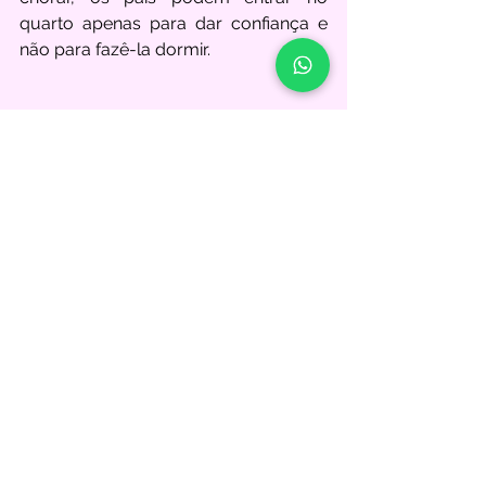
quarto apenas para dar confiança e 
não para fazê-la dormir.
Precisamos estar cientes de que: pais 
tranquilos, filhos tranquilos; pais 
seguros, filhos seguros!
Tags:
ansiedade
sono
sono infantil
hora de dormir
sono fácil
hora de ir para a cama
criança sem sono
insônia Infantil
pesadelo
distúrbios do sono
cansaço
Insônia
Criança
Distúrbios do Sono Infantil