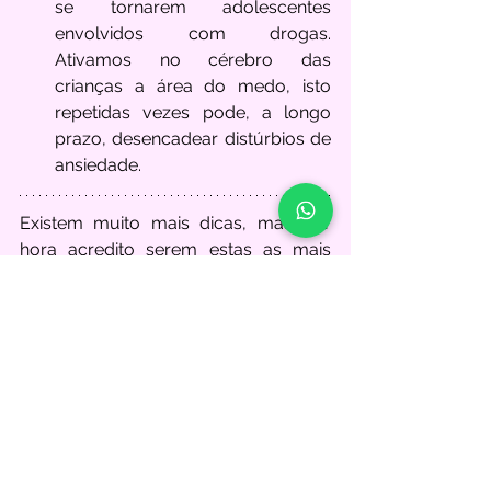
se tornarem adolescentes 
envolvidos com drogas. 
Ativamos no cérebro das 
crianças a área do medo, isto 
repetidas vezes pode, a longo 
prazo, desencadear distúrbios de 
ansiedade. 
Existem muito mais dicas, mas por 
hora acredito serem estas as mais 
importantes, para que consigamos 
ver o limite como uma forma de 
proteção e não de limitação e, 
principalmente, que possamos 
conseguir fazê-las serem respeitadas.