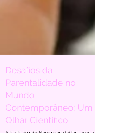
Desafios da
Parentalidade no
Mundo
Contemporâneo: Um
Olhar Científico